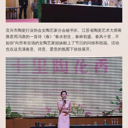
宜兴市陶瓷行业协会女陶艺家分会秘书长、江苏省陶瓷艺术大师蒋
雍君用冯唐的一首诗《春》“春水初生，春林初盛。春风十里，不
如你”向所有在场的女陶艺家姐妹献上了节日的问候和祝福。活动
也在这充满春意、诗意、爱意的氛围下徐徐展开。