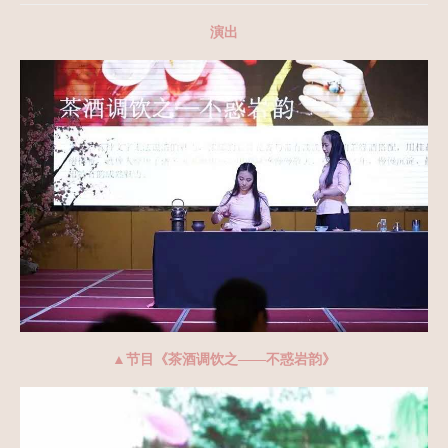
演出
▲节目《茶酒调饮之——不惑岩韵》