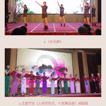
▲《水兵舞》
▲主题节目《人间芳菲天、十里陶花香》诗朗诵