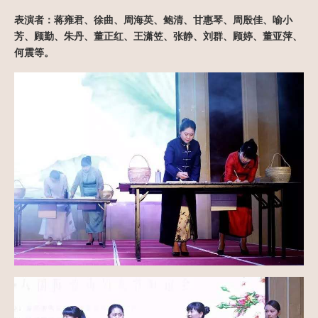
表演者：蒋雍君、徐曲、周海英、鲍清、甘惠琴、
周殷佳、喻小
芳、顾勤、朱丹、董正红、王潇笠、张静、刘群、顾婷、董亚萍、
何震等。