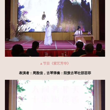
▲节目《紫艺芳华》
表演者：周殷佳，古琴弹奏：阳羡古琴社邵芸菲